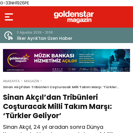
G-33NH19Z6PE
3 Ağustos 2026 - 21:58
İlker Ayrık’tan Üzen Haber
ANASAYFA
MAGAZİN
Sinan Akçıl’dan Tribünleri Coşturacak Milli Takım Marşı: ‘Türkler
Geliyor’
Sinan Akçıl’dan Tribünleri
Coşturacak Milli Takım Marşı:
‘Türkler Geliyor’
Sinan Akçıl, 24 yıl aradan sonra Dünya