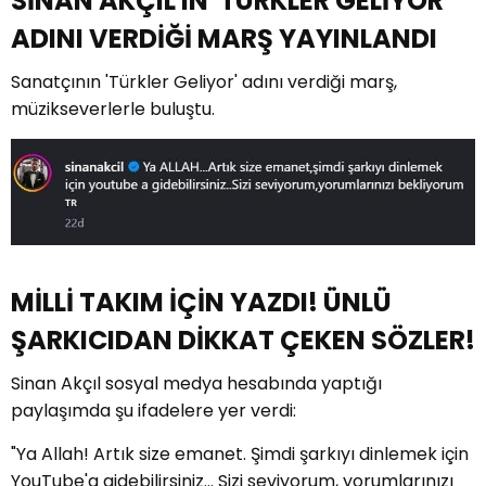
SİNAN AKÇIL'IN 'TÜRKLER GELİYOR'
ADINI VERDİĞİ MARŞ YAYINLANDI
Sanatçının 'Türkler Geliyor' adını verdiği marş,
müzikseverlerle buluştu.
MİLLİ TAKIM İÇİN YAZDI! ÜNLÜ
ŞARKICIDAN DİKKAT ÇEKEN SÖZLER!
Sinan Akçıl sosyal medya hesabında yaptığı
paylaşımda şu ifadelere yer verdi:
"Ya Allah! Artık size emanet. Şimdi şarkıyı dinlemek için
YouTube'a gidebilirsiniz... Sizi seviyorum, yorumlarınızı