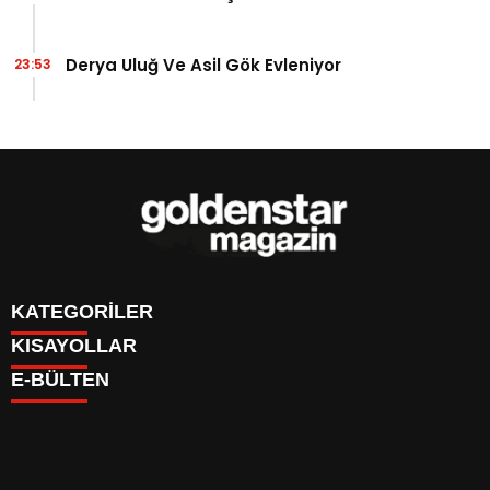
Derya Uluğ Ve Asil Gök Evleniyor
23:53
KATEGORİLER
KISAYOLLAR
MAGAZİN
E-BÜLTEN
MÜZİK
BİZE HABER GÖNDERİN
KÜLTÜR SANAT
KÜNYE
TV
İLETİŞİM
GİZLİLİK POLİTİKASI